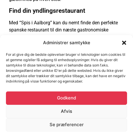
Find din yndlingsrestaurant
Med “Spis i Aalborg” kan du nemt finde den perfekte
spanske restaurant til din næste gastronomiske
oplevelse. Uanset om du leder efter en hyggelig
Administrer samtykke
tapasbar eller en finere spisning med autentiske
spanske retter, har vi det hele. Lad os hjælpe dig med
For at give dig de bedste oplevelser bruger vi teknologier som cookies til
at finde din næste favorit blandt vores udvalg af
at gemme og/eller få adgang til enhedsoplysninger. Hvis du giver dit
spanske perler.
samtykke til disse teknologier, kan vi behandle data som f.eks.
browsingadfærd eller unikke ID'er på dette websted. Hvis du ikke giver
Tag med på en kulinarisk rejse til Spanien
dit samtykke eller trækker dit samtykke tilbage, kan det have en negativ
indvirkning på visse funktioner og egenskaber.
Udforsk kategorien “Spansk” og lad os sammen tage
på en kulinarisk rejse til Spanien. Lad dig forføre af de
Godkend
rige smagsoplevelser, livlige atmosfære og varme
gæstfrihed, som Spanien har at byde på. Velkommen
Afvis
til vores spanske madfællesskab, hvor hver bid er en
Se præferencer
rejse til det solrige og smagfulde Spanien.