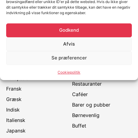
browsingadfærd eller unikke ID'er på dette websted. Hvis du ikke giver
dit samtykke eller trækker dit samtykke tilbage, kan det have en negativ
indvirkning på visse funktioner og egenskaber.
Køkkener
Måltider
Godkend
Amerikansk
Morgenmad
Afvis
Asiatisk
Brunch
Dansk
Frokost
Se præferencer
Eritreansk / Etiopisk
Aftensmad
Cookiepolitik
Type
Europæisk
Restauranter
Fransk
Caféer
Græsk
Barer og pubber
Indisk
Børnevenlig
Italiensk
Buffet
Japansk