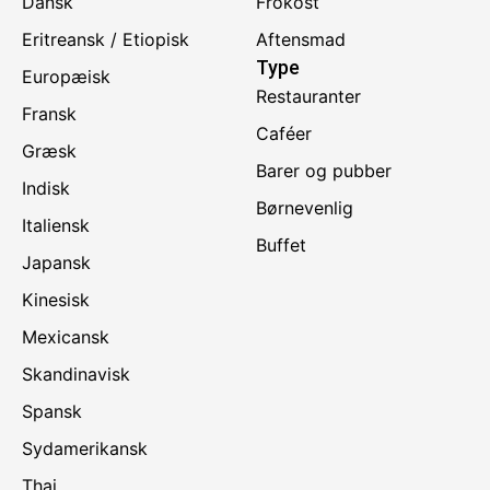
Dansk
Frokost
Eritreansk / Etiopisk
Aftensmad
Type
Europæisk
Restauranter
Fransk
Caféer
Græsk
Barer og pubber
Indisk
Børnevenlig
Italiensk
Buffet
Japansk
Kinesisk
Mexicansk
Skandinavisk
Spansk
Sydamerikansk
Thai